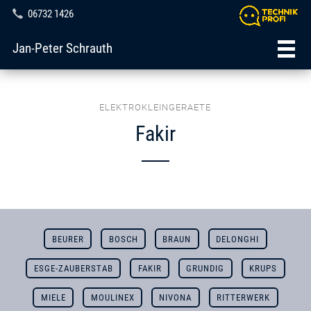
06732 1426
Jan-Peter Schrauth
ELEKTROKLEINGERAETE
Fakir
BEURER
BOSCH
BRAUN
DELONGHI
ESGE-ZAUBERSTAB
FAKIR
GRUNDIG
KRUPS
MIELE
MOULINEX
NIVONA
RITTERWERK